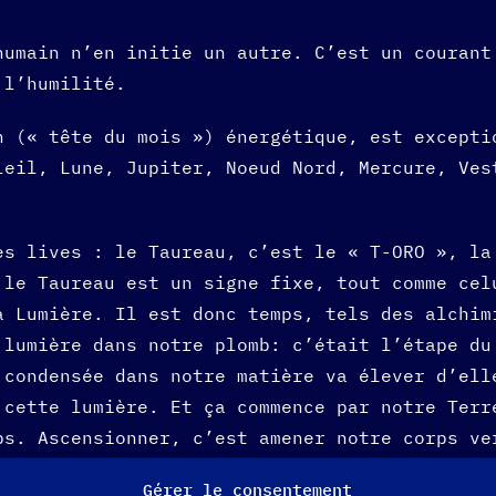
humain n’en initie un autre. C’est un courant
 l’humilité.
h (« tête du mois ») énergétique, est excepti
leil, Lune, Jupiter, Noeud Nord, Mercure, Ves
es lives : le Taureau, c’est le « T-ORO », la
 le Taureau est un signe fixe, tout comme cel
a Lumière. Il est donc temps, tels des alchim
 lumière dans notre plomb: c’était l’étape du
 condensée dans notre matière va élever d’ell
 cette lumière. Et ça commence par notre Terr
ps. Ascensionner, c’est amener notre corps ve
e Temple (tiens, encore un mot qui fixe : T-e
Gérer le consentement