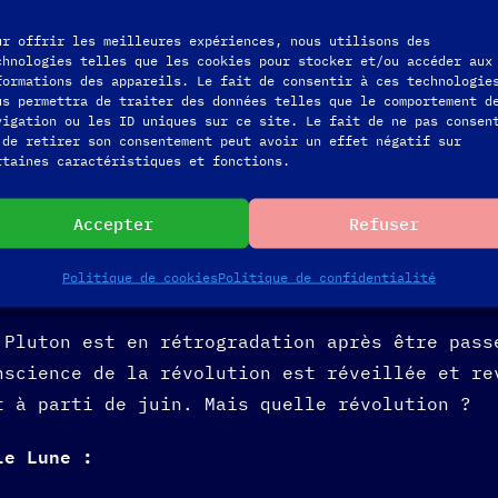
ur offrir les meilleures expériences, nous utilisons des
eu concret, fixé dans la matière (par une cro
chnologies telles que les cookies pour stocker et/ou accéder aux
formations des appareils. Le fait de consentir à ces technologie
ations par la prière ?
us permettra de traiter des données telles que le comportement d
vigation ou les ID uniques sur ce site. Le fait de ne pas consen
amment à faire de notre corps la plus belle c
 de retirer son consentement peut avoir un effet négatif sur
rtaines caractéristiques et fonctions.
besoin d’un tiers (pape, prêtre ou autre). Le
xe pour aller décrocher des objets au sommet,
Accepter
Refuser
le processus d’Ascension, d’expansion de cons
Politique de cookies
Politique de confidentialité
Pluton est en rétrogradation après être pass
nscience de la révolution est réveillée et re
t à parti de juin. Mais quelle révolution ?
lle Lune :