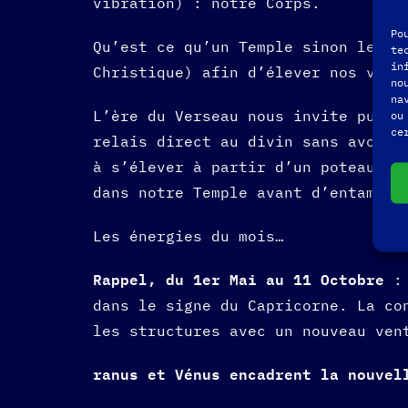
vibration) : notre Corps.
Po
Qu’est ce qu’un Temple sinon le li
te
in
Christique) afin d’élever nos vibr
no
na
L’ère du Verseau nous invite puiss
ou
ce
relais direct au divin sans avoir 
à s’élever à partir d’un poteau fi
dans notre Temple avant d’entamer 
Les énergies du mois…
Rappel, du 1er Mai au 11 Octobre
: 
dans le signe du Capricorne. La co
les structures avec un nouveau ven
ranus et Vénus encadrent la nouve