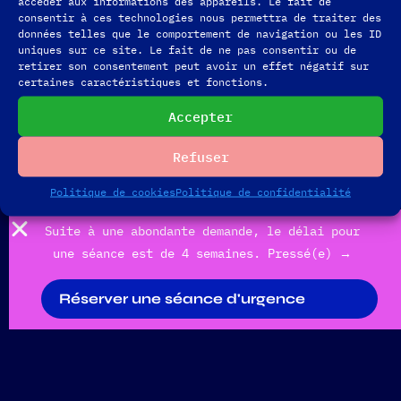
accéder aux informations des appareils. Le fait de
consentir à ces technologies nous permettra de traiter des
données telles que le comportement de navigation ou les ID
uniques sur ce site. Le fait de ne pas consentir ou de
Newsletter d'Astro Dojo
Contactez-nous
CGV
retirer son consentement peut avoir un effet négatif sur
certaines caractéristiques et fonctions.
Politique de confidentialité
Politique des cookies
Mentions Légales
Accepter
©Astrodojo 2025 • Design by Carré Sauvage
Refuser
Politique de cookies
Politique de confidentialité
Suite à une abondante demande, le délai pour
une séance est de 4 semaines. Pressé(e) →
Réserver une séance d'urgence