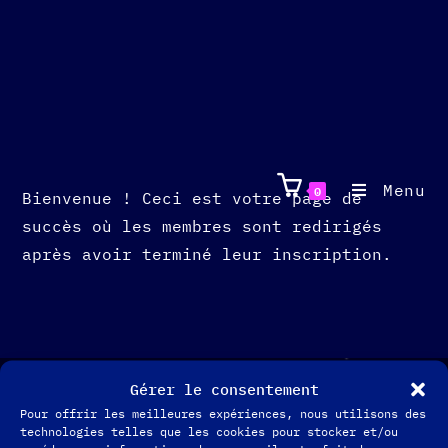
Menu
0
Bienvenue ! Ceci est votre page de
succès où les membres sont redirigés
après avoir terminé leur inscription.
Gérer le consentement
Pour offrir les meilleures expériences, nous utilisons des
technologies telles que les cookies pour stocker et/ou