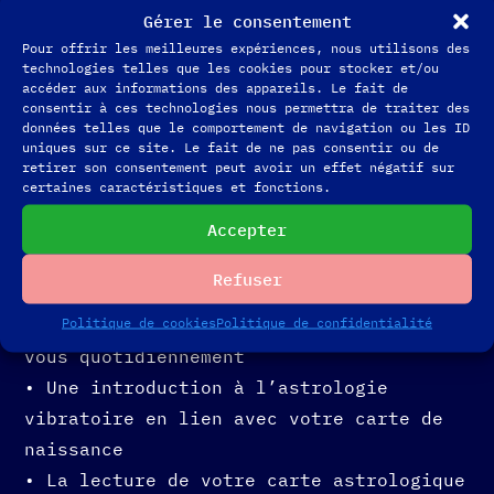
professionnelle ?
Gérer le consentement
De quelles types de relations j’ai
Pour offrir les meilleures expériences, nous utilisons des
besoin (au-delà du mythe des
technologies telles que les cookies pour stocker et/ou
accéder aux informations des appareils. Le fait de
compatibilités amoureuses) ?
consentir à ces technologies nous permettra de traiter des
Comment faire circuler l’énergie
données telles que le comportement de navigation ou les ID
uniques sur ce site. Le fait de ne pas consentir ou de
argent dans ma vie ?
retirer son consentement peut avoir un effet négatif sur
certaines caractéristiques et fonctions.
Durant cette séance vous seront offerts
Accepter
:
Refuser
• Une méditation guidée de mise en état
d’être que vous pourrez reproduire chez
Politique de cookies
Politique de confidentialité
vous quotidiennement
• Une introduction à l’astrologie
vibratoire en lien avec votre carte de
naissance
• La lecture de votre carte astrologique