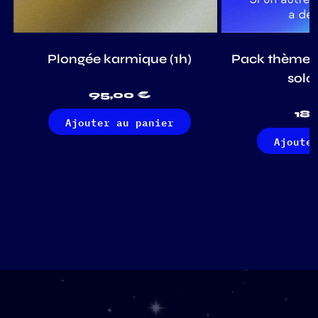
Plongée karmique (1h)
Pack thème na
solai
95,00
€
18
Ajouter au panier
Ajoute