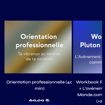
Orientation professionnelle (40
Workbook Plu
min)
« L’avénem
Monde comme
60,00
€
(+2