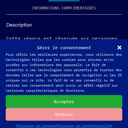
INFORMATIONS COMPLÉMENTAIRES
Description
Cette séance est réservée aux personnes
ayant déjà fait leur thème natal avec
Gérer le consentement
moi.
Pour offrir les meilleures expériences, nous utilisons des
technologies telles que les cookies pour stocker et/ou
accéder aux informations des appareils. Le fait de
Attention : le suivi de 20min est un
consentir à ces technologies nous permettra de traiter des
données telles que le comportement de navigation ou les ID
enregistrement envoyé.
uniques sur ce site. Le fait de ne pas consentir ou de
L’objectif est de vous éclairer sur la
retirer son consentement peut avoir un effet négatif sur
certaines caractéristiques et fonctions.
ou les problématiques du moment.
Indiquez dans le formulaire la ou les
Accepter
thématiques que vous souhaitez aborder.
Refuser
Quel que soit le thème, nous pouvons
suivre, selon différentes méthodologies
Politique de cookies
Politique de confidentialité