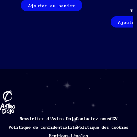
Ajouter au panier
11
Ajoute
Newsletter d'Astro Dojo
Contactez-nous
CGV
Politique de confidentialité
Politique des cookies
Mentions Légales