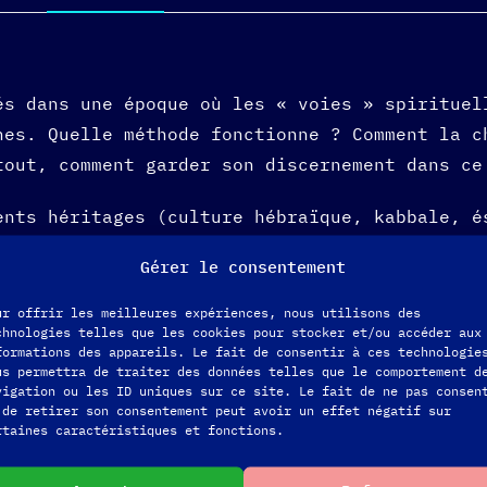
és dans une époque où les « voies » spirituel
hes. Quelle méthode fonctionne ? Comment la c
tout, comment garder son discernement dans ce
ents héritages (culture hébraïque, kabbale, é
ddhiste,…) m’ont permis d’identifier de façon
Gérer le consentement
ur offrir les meilleures expériences, nous utilisons des
otre cheminement spirituelle
chnologies telles que les cookies pour stocker et/ou accéder aux
formations des appareils. Le fait de consentir à ces technologie
 thématiques que vous souhaitez aborder.
us permettra de traiter des données telles que le comportement d
vigation ou les ID uniques sur ce site. Le fait de ne pas consen
travers certaines pratiques en vous recommand
 de retirer son consentement peut avoir un effet négatif sur
rtaines caractéristiques et fonctions.
re quête spirituelle comme on prend en main s