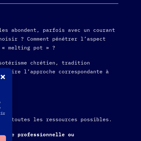
les abondent, parfois avec un courant
hoisir ? Comment pénétrer l’aspect
 « melting pot » ?
sotérisme chrétien, tradition
 claire l’approche correspondante à
s
e
tir
ant toutes les ressources possibles.
a vie professionnelle ou