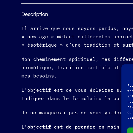
Description
Il arrive que nous soyons perdus, noy
« new age » mêlant différentes approc
« ésotérique » d’une tradition et sur
Mon cheminement spirituel, mes différ
hermétique, tradition martiale et bou
mes besoins.
Po
L’objectif est de vous éclairer sur v
te
in
Indiquez dans le formulaire la ou les
no
na
Je ne manquerai pas de vous guider à 
ou
ce
L’objectif est de prendre en main vot