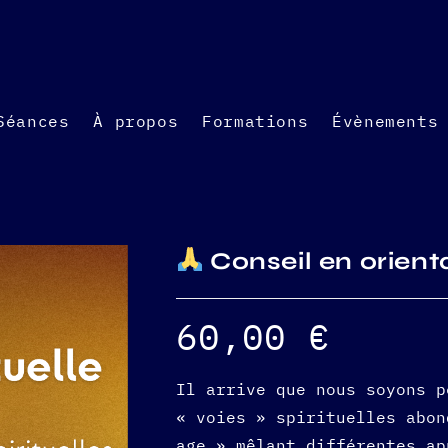
Séances
À propos
Formations
Évènements
Conseil en orienta
60,00
€
Il arrive que nous soyons p
« voies » spirituelles abon
age » mêlant différentes ap