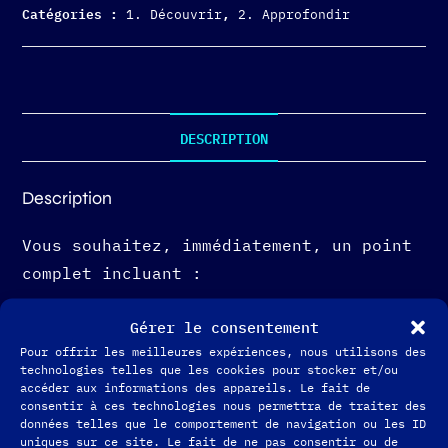
Catégories :
,
1. Découvrir
2. Approfondir
DESCRIPTION
Description
Vous souhaitez, immédiatement, un point
complet incluant :
L’approche Astro Dojo de votre thème
Gérer le consentement
natal
Pour offrir les meilleures expériences, nous utilisons des
technologies telles que les cookies pour stocker et/ou
accéder aux informations des appareils. Le fait de
L’approche des énergies du moment
consentir à ces technologies nous permettra de traiter des
(transits planétaires)
données telles que le comportement de navigation ou les ID
uniques sur ce site. Le fait de ne pas consentir ou de