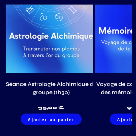
Séance Astrologie Alchimique de
Voyage de con
groupe (1h30)
des mémoires
35,00
€
95
Ajouter au panier
Ajoute