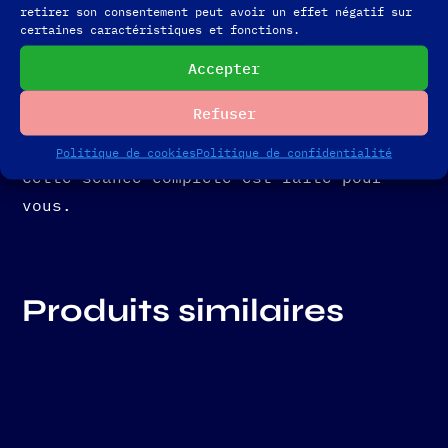
retirer son consentement peut avoir un effet négatif sur
L’approche de l’année en cours
certaines caractéristiques et fonctions.
(révolution solaire)
Accepter
L’approche du mois en cours
Refuser
(révolution lunaire)
Politique de cookies
Politique de confidentialité
Cette séance complète est faite pour
vous.
Produits similaires