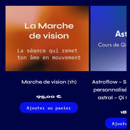
Marche de vision (1h)
Astroflow – S
personnalisée
95,00
€
astral – Qi
Ajouter au panier
18
Ajoute