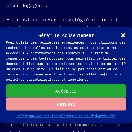
s’en dégagent.
Elle est un moyen privilégié et intuitif
d’entrer en contact avec votre être
Gérer le consentement
profond.
Pour offrir les meilleures expériences, nous utilisons des
Je vous conseille de l’écouter plusieurs
technologies telles que les cookies pour stocker et/ou
fois, à différents moments de votre vie.
accéder aux informations des appareils. Le fait de
consentir à ces technologies nous permettra de traiter des
Elle est un outil précieux qui peut vous
données telles que le comportement de navigation ou les ID
aider à trouver des clés de conscience
uniques sur ce site. Le fait de ne pas consentir ou de
retirer son consentement peut avoir un effet négatif sur
différentes à chaque écoute, tout
certaines caractéristiques et fonctions.
simplement parce que vous changez au fil
Accepter
de votre chemin.
Refuser
Il n’est pas nécessaire d’avoir fait une
séance du thème natal au préalable avec
Politique de cookies
Politique de confidentialité
moi. J’étudierai votre thème natal pour