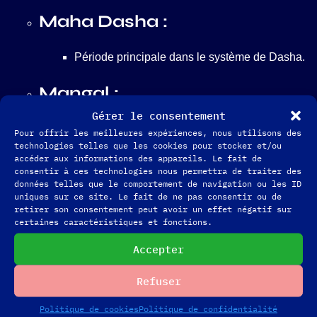
Maha Dasha :
Période principale dans le système de Dasha.
Mangal :
Gérer le consentement
Mars, souvent associé à l’énergie et au
Pour offrir les meilleures expériences, nous utilisons des
technologies telles que les cookies pour stocker et/ou
courage.
accéder aux informations des appareils. Le fait de
consentir à ces technologies nous permettra de traiter des
Navamsa :
données telles que le comportement de navigation ou les ID
uniques sur ce site. Le fait de ne pas consentir ou de
retirer son consentement peut avoir un effet négatif sur
Division de chaque signe en neuf partie,
certaines caractéristiques et fonctions.
utilisé pour le mariage et les relations.
Accepter
Nakshatra :
Refuser
Politique de cookies
Politique de confidentialité
Les 27 constellations lunaires qui sont des